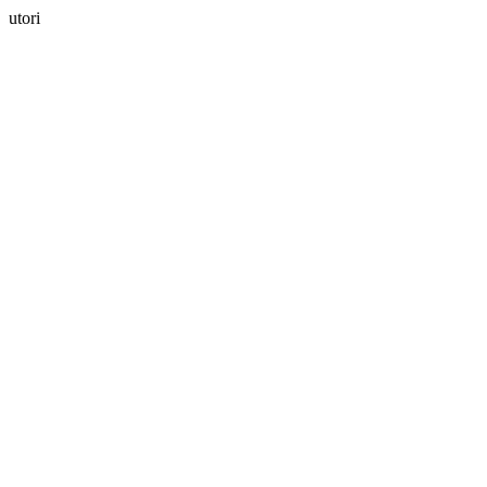
utori