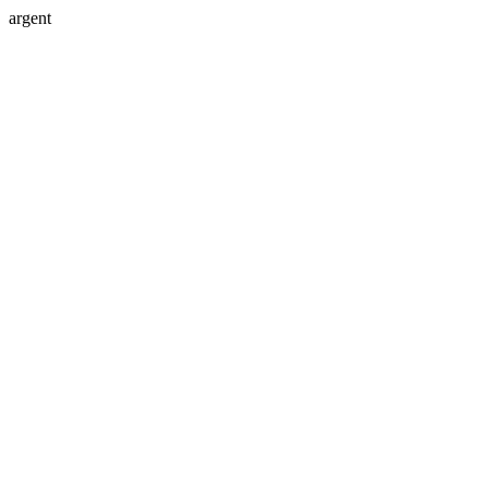
argent