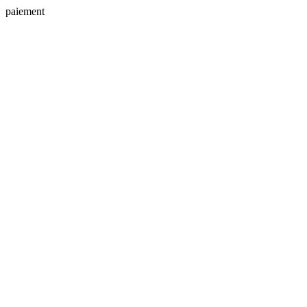
paiement