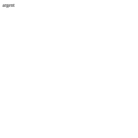
argent