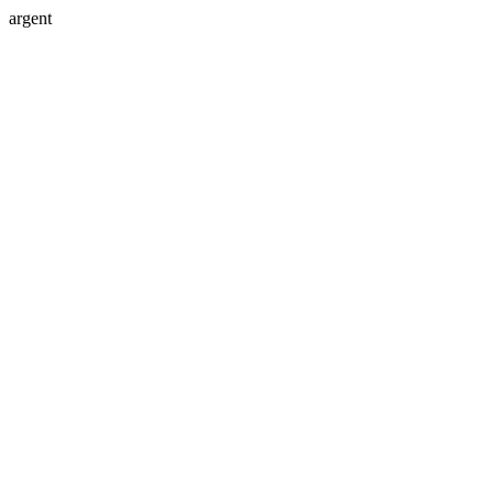
argent