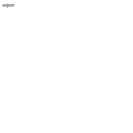
argent