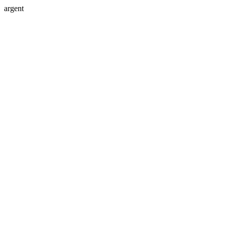
argent