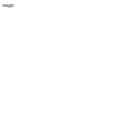
magic