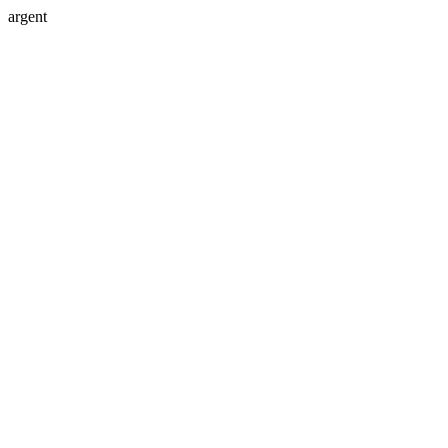
argent