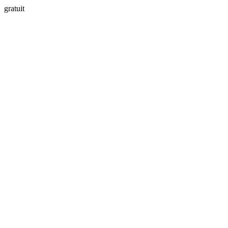
gratuit