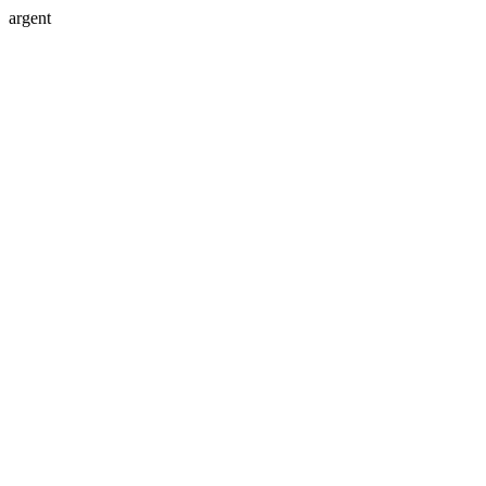
argent