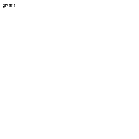
gratuit